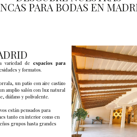
INCAS PARA BODAS EN MADR
ADRID
ia variedad de
espacios para
esidades y formatos.
orrala
, un patio con aire castizo
 un amplio salón con luz natural
e, diáfano y polivalente.
ivos
están pensados para
nes tanto en interior como en
ueños grupos hasta grandes