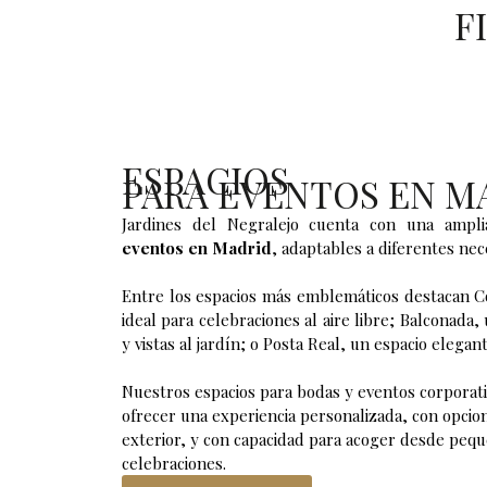
F
ESPACIOS
PARA EVENTOS EN M
Jardines del Negralejo cuenta con una ampl
eventos en Madrid
, adaptables a diferentes nec
Entre los espacios más emblemáticos destacan
C
ideal para celebraciones al aire libre;
Balconada
,
y vistas al jardín; o
Posta Real
, un espacio elegant
Nuestros espacios para
bodas
y
eventos corporat
ofrecer una experiencia personalizada, con opcio
exterior, y con capacidad para acoger desde peq
celebraciones.