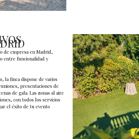
IVOS
ADRID
o de empresa en Madrid
,
to entre funcionalidad y
, la finca dispone de varios
euniones, presentaciones de
cenas de gala. Las zonas al aire
ones, con todos los servicios
ar el éxito de tu evento