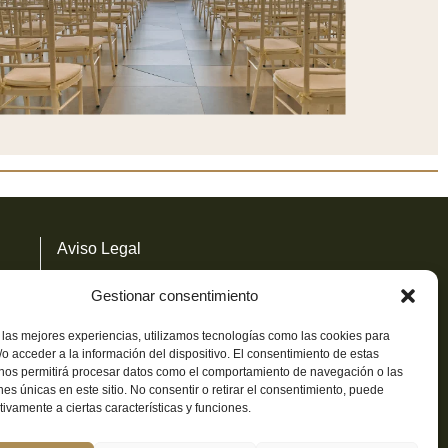
Aviso Legal
Gestionar consentimiento
Política de cookies
 las mejores experiencias, utilizamos tecnologías como las cookies para
Ctra. de Mejorada, Km. 3
o acceder a la información del dispositivo. El consentimiento de estas
 nos permitirá procesar datos como el comportamiento de navegación o las
28522 Rivas-Vaciamadrid
ones únicas en este sitio. No consentir o retirar el consentimiento, puede
Eventos |
+34 916 69 11 25
tivamente a ciertas características y funciones.
Reservas |
+34 912 909 279