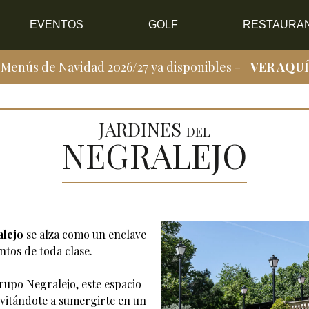
EVENTOS
GOLF
RESTAURA
Menús de Navidad 2026/27 ya disponibles -
VER AQUÍ
JARDINES
DEL
NEGRALEJO
alejo
se alza como un enclave
ntos de toda clase.
rupo Negralejo
, este espacio
invitándote a sumergirte en un