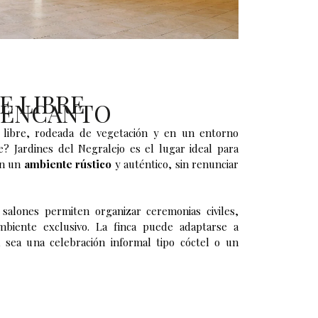
E LIBRE
 ENCANTO
 libre, rodeada de vegetación y en un entorno
e? Jardines del Negralejo es el lugar ideal para
n un
ambiente rústico
y auténtico, sin renunciar
y salones permiten organizar ceremonias civiles,
biente exclusivo. La finca puede adaptarse a
a sea una celebración informal tipo cóctel o un