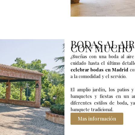
BODAS AL AIR
CON MUCHO
¿Sueñas con una boda al aire
cuidado hasta el último detall
celebrar bodas en Madrid
co
a la comodidad y el servicio.
El amplio jardín, los patios 
banquetes y fiestas en un am
diferentes estilos de boda, y
banquete tradicional.
Mas información