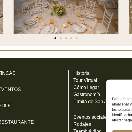
FINCAS
Historia
Tour Virtual
Cómo llegar
EVENTOS
Gastronomía
Para ofrecer
Ermita de San Antonio
almacenar y/
GOLF
tecnologías
identificaci
Eventos sociales
afectar nega
RESTAURANTE
Rodajes
Teambuilding