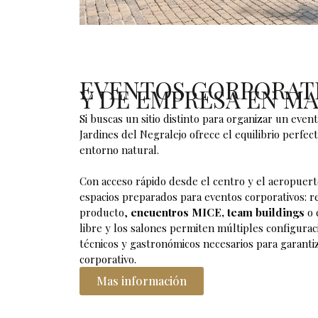
EVENTOS CORPORAT
Y DE EMPRESA EN M
Si buscas un sitio distinto para organizar un
event
Jardines del Negralejo ofrece el equilibrio perfec
entorno natural.
Con acceso rápido desde el centro y el aeropuerto
espacios preparados para eventos corporativos: r
producto,
encuentros MICE, team buildings
o 
libre y los salones permiten múltiples configuraci
técnicos y gastronómicos necesarios para garantiz
corporativo.
Mas información