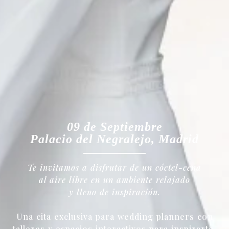
09 de Septiembre
Palacio del Negralejo, Madrid
Te invitamos a disfrutar de un cóctel-cena
al aire libre en un ambiente relajado
y lleno de inspiración.
Una cita exclusiva para wedding planners con
talleres y espacios interactivos para inspirarte,