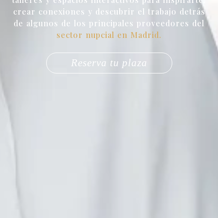
crear conexiones y descubrir el trabajo detrás
de algunos de los principales proveedores del
sector nupcial en Madrid.
Reserva tu plaza