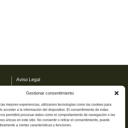
Aviso Legal
Gestionar consentimiento
Política de cookies
 las mejores experiencias, utilizamos tecnologías como las cookies para
Ctra. de Mejorada, Km. 3
o acceder a la información del dispositivo. El consentimiento de estas
 nos permitirá procesar datos como el comportamiento de navegación o las
28522 Rivas-Vaciamadrid
ones únicas en este sitio. No consentir o retirar el consentimiento, puede
Eventos |
+34 916 69 11 25
tivamente a ciertas características y funciones.