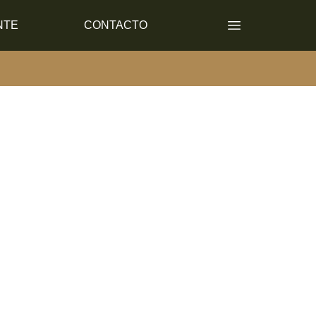
NTE
CONTACTO
Open main men