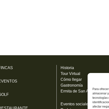
FINCAS
Historia
Tour Virtual
Cómo llegar
EVENTOS
Gastronomía
Para ofrecer
Ermita de San Antonio
almacenar y/
GOLF
tecnologías
identificaci
Eventos sociales
afectar nega
RESTAURANTE